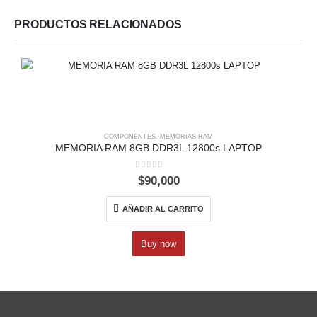
PRODUCTOS RELACIONADOS
COMPONENTES
,
MEMORIAS RAM
MEMORIA RAM 8GB DDR3L 12800s LAPTOP
0
out of 5
$
90,000
AÑADIR AL CARRITO
Buy now