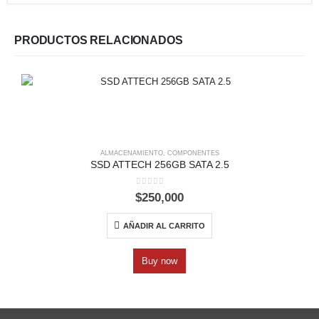
PRODUCTOS RELACIONADOS
ALMACENAMIENTO
,
COMPONENTES
SSD ATTECH 256GB SATA 2.5
0
out of 5
$
250,000
AÑADIR AL CARRITO
Buy now