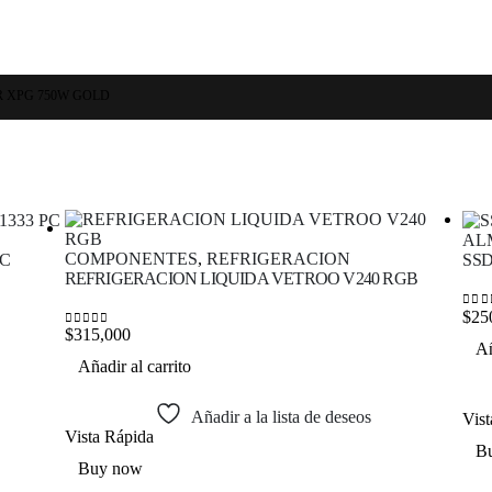
R XPG 750W GOLD
AL
COMPONENTES
,
REFRIGERACION
PC
SSD
REFRIGERACION LIQUIDA VETROO V240 RGB
$
25
0
out
$
315,000
0
out of 5
Añ
Añadir al carrito
Añadir a la lista de deseos
Vis
Vista Rápida
B
Buy now