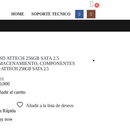
0
HOME
SOPORTE TECNICO
MACENAMIENTO
,
COMPONENTES
COMPONENTE
 ATTECH 256GB SATA 2.5
MEMORIA RAM 
0,000
 of 5
$
90,000
0
out of 5
adir al carrito
Añadir al carrit
Añadir a la lista de deseos
ta Rápida
Vista Rápida
uy now
Buy now