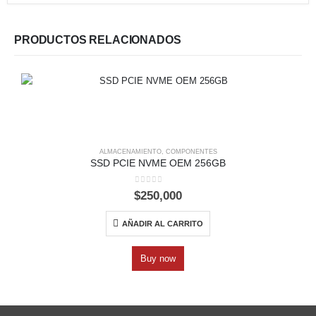
PRODUCTOS RELACIONADOS
ALMACENAMIENTO
,
COMPONENTES
SSD PCIE NVME OEM 256GB
0
out of 5
$
250,000
AÑADIR AL CARRITO
Buy now