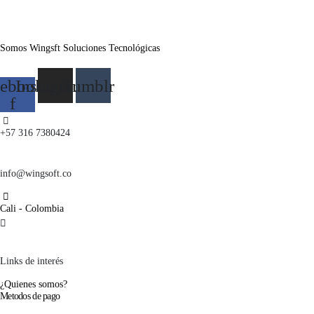
Somos Wingsft Soluciones Tecnológicas
ebook-
Instagram
Tumblr
f
+57 316 7380424
info@wingsoft.co
Cali - Colombia
Política de devoluciones y reembolsos
Links de interés
¿Quienes somos?
Metodos de pago