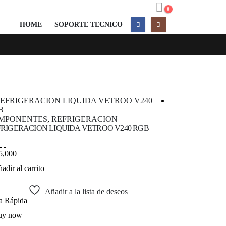
0
HOME
SOPORTE TECNICO
COMPONENTE
MPONENTES
,
REFRIGERACION
MEMORIA RAM T
RIGERACION LIQUIDA VETROO V240 RGB
$
130,000
0
out of 5
5,000
 of 5
Añadir al carrit
adir al carrito
Añadir a la lista de deseos
Vista Rápida
ta Rápida
Buy now
uy now