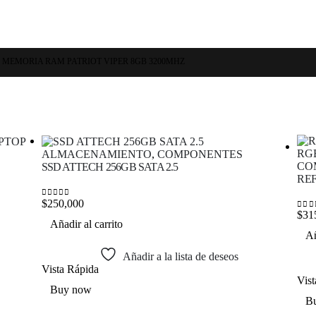
MEMORIA RAM PATRIOT VIPER 8GB 3200MHZ
ALMACENAMIENTO
,
COMPONENTES
CO
SSD ATTECH 256GB SATA 2.5
REF
$
250,000
0
out of 5
$
31
0
out
Añadir al carrito
Añ
Añadir a la lista de deseos
Vista Rápida
Vis
Buy now
B