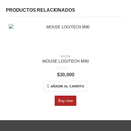
PRODUCTOS RELACIONADOS
MOUSE
MOUSE LOGITECH M90
0
out of 5
$
30,000
AÑADIR AL CARRITO
Buy now