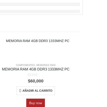
COMPONENTES
,
MEMORIAS RAM
MEMORIA RAM 4GB DDR3 1333MHZ PC
CONVE
0
out of 5
$
60,000
AÑADIR AL CARRITO
Buy now