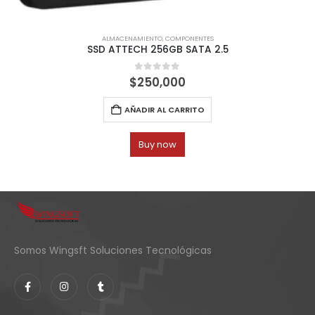
ALMACENAMIENTO
,
COMPONENTES
SSD ATTECH 256GB SATA 2.5
0
out of 5
$
250,000
AÑADIR AL CARRITO
Buy now
Somos Wingsft Soluciones Tecnológicas