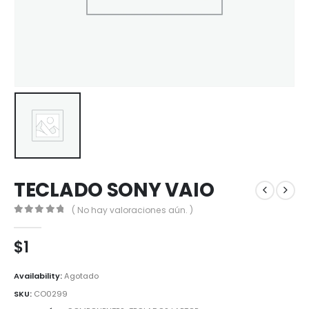
TECLADO SONY VAIO
( No hay valoraciones aún. )
0
out of 5
$
1
Availability:
Agotado
SKU:
CO0299