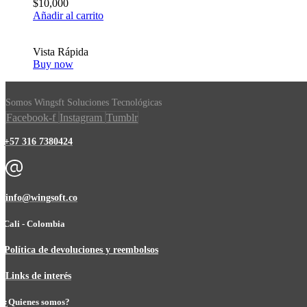
$
10,000
Añadir al carrito
Vista Rápida
Buy now
Somos Wingsft Soluciones Tecnológicas
Facebook-f
Instagram
Tumblr
+57 316 7380424
info@wingsoft.co
Cali - Colombia
Política de devoluciones y reembolsos
Links de interés
¿Quienes somos?