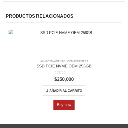
PRODUCTOS RELACIONADOS
ALMACENAMIENTO
,
COMPONENTES
SSD PCIE NVME OEM 256GB
0
out of 5
$
250,000
AÑADIR AL CARRITO
Buy now