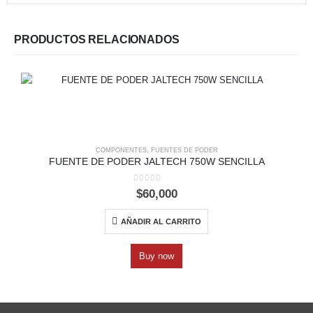
PRODUCTOS RELACIONADOS
COMPONENTES
,
FUENTES DE PODER
FUENTE DE PODER JALTECH 750W SENCILLA
0
out of 5
$
60,000
AÑADIR AL CARRITO
Buy now