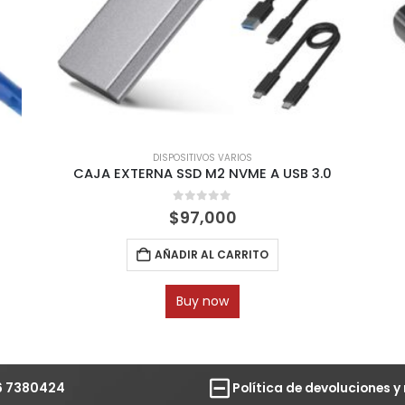
DISPOSITIVOS VARIOS
CAJA EXTERNA SSD M2 NVME A USB 3.0
0
out of 5
$
97,000
AÑADIR AL CARRITO
Buy now
6 7380424
Política de devoluciones 