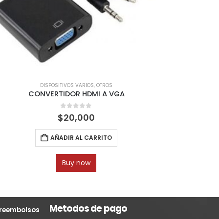
DISPOSITIVOS VARIOS
,
OTROS
CONVERTIDOR HDMI A VGA
H
0
out of 5
$
20,000
AÑADIR AL CARRITO
Buy now
Metodos de pago
y reembolsos