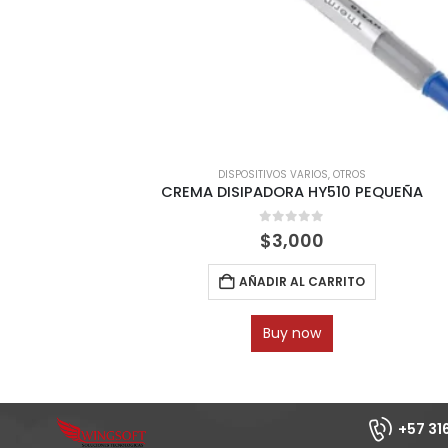
DISPOSITIVOS VARIOS
,
OTROS
CREMA DISIPADORA HY510 PEQUEÑA
0
out of 5
$
3,000
AÑADIR AL CARRITO
Buy now
+57 31