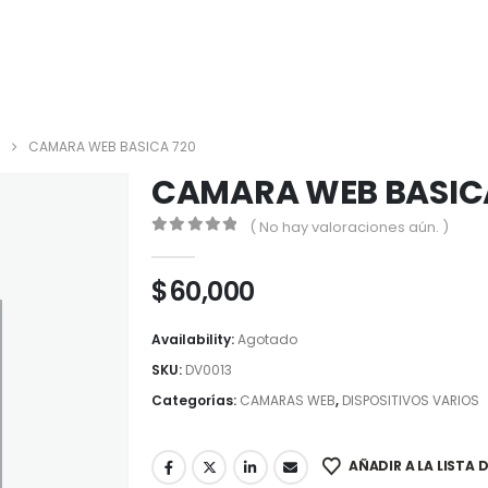
CAMARA WEB BASICA 720
CAMARA WEB BASIC
( No hay valoraciones aún. )
0
out of 5
$
60,000
Availability:
Agotado
SKU:
DV0013
Categorías:
CAMARAS WEB
,
DISPOSITIVOS VARIOS
AÑADIR A LA LISTA 